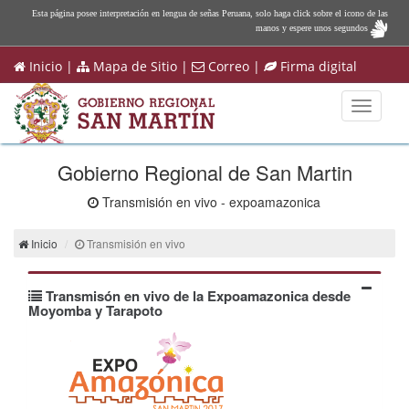
Esta página posee interpretación en lengua de señas Peruana, solo haga click sobre el icono de las
manos y espere unos segundos
Inicio
|
Mapa de Sitio
|
Correo
|
Firma digital
Toggle
navigati
Gobierno Regional de San Martin
Transmisión en vivo - expoamazonica
Inicio
Transmisión en vivo
Transmisón en vivo de la Expoamazonica desde
Moyomba y Tarapoto